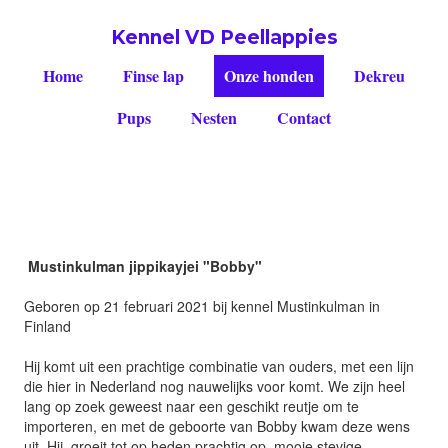
Kennel VD Peellappies
Home
Finse lap
Onze honden
Dekreu
Pups
Nesten
Contact
Mustinkulman jippikayjei "Bobby"
Geboren op 21 februari 2021 bij kennel Mustinkulman in
Finland
Hij komt uit een prachtige combinatie van ouders, met een lijn
die hier in Nederland nog nauwelijks voor komt. We zijn heel
lang op zoek geweest naar een geschikt reutje om te
importeren, en met de geboorte van Bobby kwam deze wens
uit. Hij groeit tot op heden prachtig op, mooie stevige