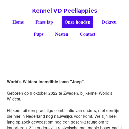
Kennel VD Peellappies
Home
Finse lap
Onze honden
Dekreu
Pups
Nesten
Contact
Strix's Kisuke "Beer"
World's Wildest Incredible Ismo "Joep".
Geboren op 9 oktober 2022 te Zweden, bij kennel World's
Wildest.
Hij komt uit een prachtige combinatie van ouders, met een lijn
die hier in Nederland nog nauwelijks voor komt. We zijn heel
lang op zoek geweest om nog een geschikt reutje om te
importeren. Zijn ouders zijn rastypische met mooie bouw, vacht